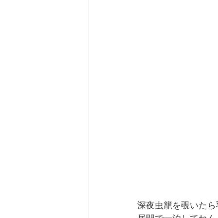
深夜虫籠を覗いたら
居間で一泊してねん