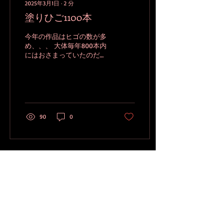
よく切れること。 道具が仕
2025年3月1日
∙
2
分
事をしています。 蟻さくり
塗りひご1100本
鉋 畔引き鋸 コテ鑿 蟻桟
（ありざん）を作るための
今年の作品はヒゴの数が多
道具たち。 そう、組み
め、、、 大体毎年800本内
木型は蟻桟が山場なのであ
にはおさまっていたのだけ
ります。 指物的な仕事は超
ど、今回ちょっと大きいの
シビアです。 1/10㎜で一喜
ね。 （二重なので倍必要で
一憂なのだから。 部材にイ
す。） そういうものが作り
ボタローをこすりつけると
たいのだからまあそれはし
滑りがよくなります。 仏壇
ょうがないのだけど、今年
の蝋燭でもいいらしいけど
は本展の締切も大分早まっ
ね。...
90
0
ているので戦々恐々…。...