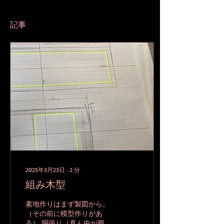
記事
2025年3月23日
∙
2
分
組み木型
素地作りはまず製図から。
（その前に模型作りがあ
る） 胴張り（真ん中が膨ら