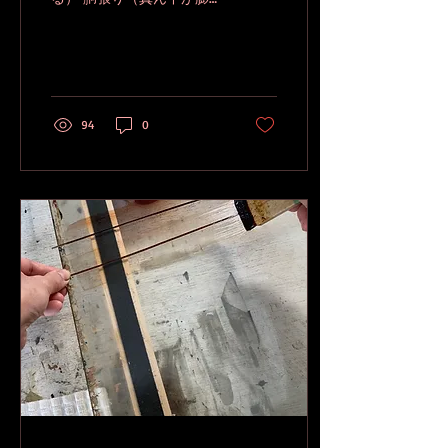
んでいる）の器物は漆を重
ねて硬化していくと絶対に
抜けないので、組み式の木
型を作ります。 要はちょう
ちんみたいなもんです。 網
代を傷つけられないので石
94
0
膏を割る方式はできませ
ん。 ゆえに木工も少々やり
ます。 しかし電動工具類が
ないので木づくりがめちゃ
くちゃ大変、、、 鋸で切れ
たら切るけど、手鉋でおよ
そ厚みを揃えます。 最もフ
ィジカルで、最もプリミテ
ィブで、そして最もフェテ
ィッシュなやり方でいかせ
ていただきます。 汗だく。
ええ、漆で汗なんてかいた
ことないです。 汗が冷えれ
ば寒いし、木粉&花粉症で
鼻水も止まらなくてもうめ
ちゃくちゃ。 しっかし大西
勲セレクトの毛引き、鉋の