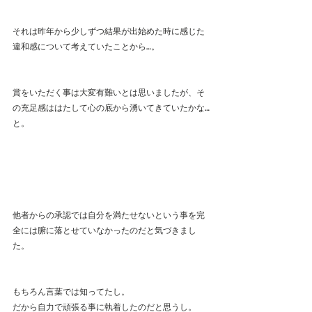
それは昨年から少しずつ結果が出始めた時に感じた
違和感について考えていたことから…。
賞をいただく事は大変有難いとは思いましたが、そ
の充足感ははたして心の底から湧いてきていたかな…
と。
他者からの承認では自分を満たせないという事を完
全には腑に落とせていなかったのだと気づきまし
た。
もちろん言葉では知ってたし。
だから自力で頑張る事に執着したのだと思うし。