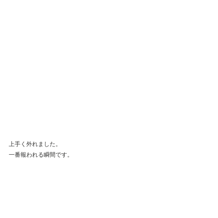
上手く外れました。
一番報われる瞬間です。
ここまでがざっと素地となります。