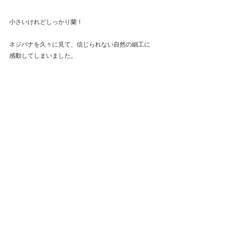
小さいけれどしっかり蘭！
ネジバナを久々に見て、信じられない自然の細工に
感動してしまいました。
最新記事
すべて表示