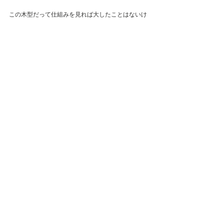
この木型だって仕組みを見れば大したことはないけ
ど、それを手加工で体現するのはなかなかでした
し、木工の研ぎ澄まし方は漆芸とはまたベクトルが
違いました。。。
すごい人ってのは存在する。
会えば一瞬で自分の未来像を見せられてしまうよう
な絶望感を味わうハメになります。笑
だけど天才的な才能も想像を絶する努力なしでは開
花しない事が業界に携わり舞台裏を見る事でわかり
ました。