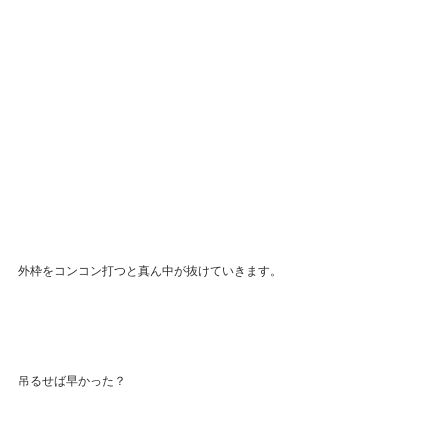
外枠をコンコン打つと真ん中が抜けていきます。
吊るせば早かった？