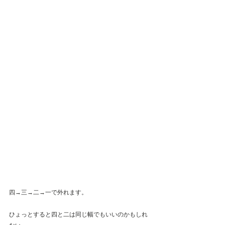
四→三→二→一で外れます。
ひょっとすると四と二は同じ幅でもいいのかもしれ