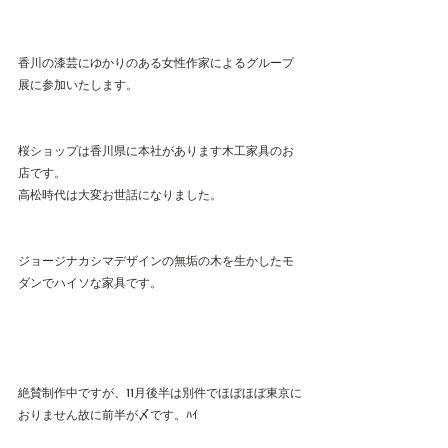
香川の漆芸にゆかりのある女性作家によるグループ
展に参加いたします。
桜ショップは香川県に本社があります木工家具のお
店です。
高松時代は大変お世話になりました。
ジョージナカシマデザインの無垢の木を生かしたモ
ダンでハイソな家具です。
絶賛制作中ですが、11月後半は別件でほぼほぼ東京に
おりません故に前半が〆です。ﾊｲ