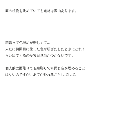
庭の植物を眺めていても題材は沢山あります。
蒟醤って色埋めが難しくて…。
未だに何回目に塗った色が研ぎだしたときにどれく
らい出てくるのか皆目見当がつかないです。
個人的に面彫りでも線彫りでも同じ色を埋めること
はないのですが、あてが外れることしばしば。