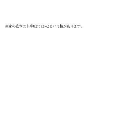
実家の庭木に卜半(ぼくはん)という椿があります。