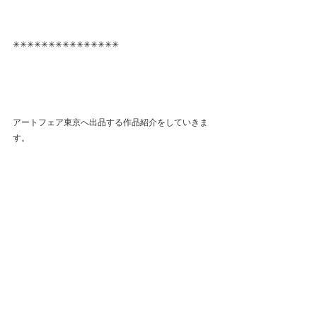
✳︎✳︎✳︎✳︎✳︎✳︎✳︎✳︎✳︎✳︎✳︎✳︎✳︎✳︎✳︎
アートフェア東京へ出品する作品紹介をしていきま
す。