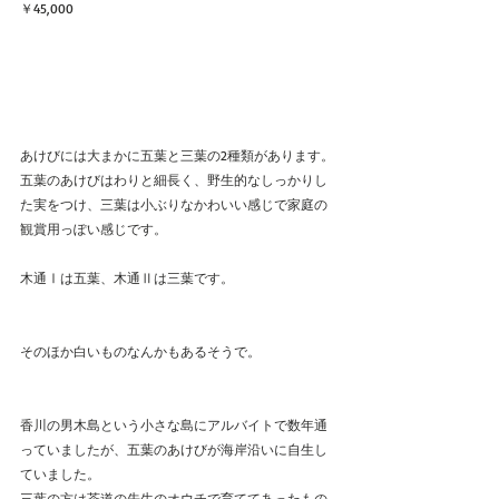
￥45,000
あけびには大まかに五葉と三葉の2種類があります。
五葉のあけびはわりと細長く、野生的なしっかりし
た実をつけ、三葉は小ぶりなかわいい感じで家庭の
観賞用っぽい感じです。
木通Ⅰは五葉、木通Ⅱは三葉です。
そのほか白いものなんかもあるそうで。
香川の男木島という小さな島にアルバイトで数年通
っていましたが、五葉のあけびが海岸沿いに自生し
ていました。
三葉の方は茶道の先生のオウチで育ててあったもの