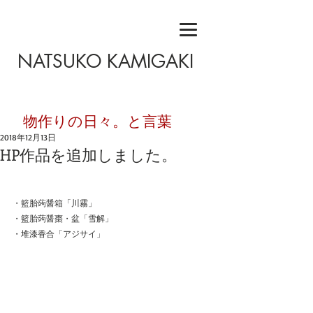
NATSUKO KAMIGAKI
​物作りの日々。と言葉
2018年12月13日
HP作品を追加しました。
・籃胎蒟醤箱「川霧」
・籃胎蒟醤棗・盆「雪解」
・堆漆香合「アジサイ」