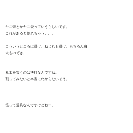
ヤニ壺とかヤニ袋っていうらしいです。
これがあると割れちゃう。。。
こういうところは避け、ねじれも避け、もちろん白
太ものぞき。
丸太を買うのは博打なんですね。
割ってみないと本当にわからないそう。 
箆って道具なんですけどねー。
漆刷毛の髪を挟む板はもっとこだわった檜の材を使
ってます。