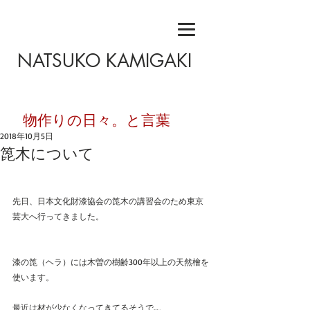
NATSUKO KAMIGAKI
​物作りの日々。と言葉
2018年10月5日
箆木について
先日、日本文化財漆協会の箆木の講習会のため東京
芸大へ行ってきました。
漆の箆（ヘラ）には木曽の樹齢300年以上の天然檜を
使います。
最近は材が少なくなってきてるそうで…。