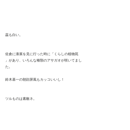
蕊も白い。
佐倉に漆展を見に行った時に「くらしの植物苑
」があり、いろんな種類のアサガオが咲いてまし
た。
鈴木基一の朝顔屏風もカッコいいし！
ツルものは素敵ネ。