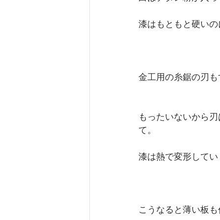
漆はもともと硬いの
金工用の糸鋸の刃も
もったいないから刃
て。
漆は熱で変形してい
こうなると薄い板も