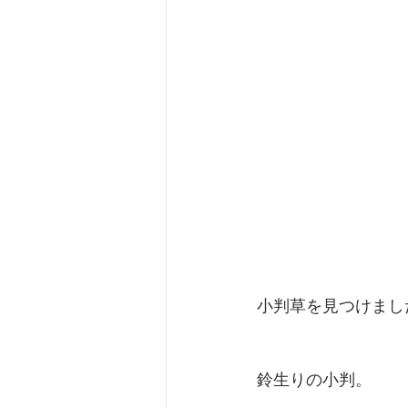
小判草を見つけまし
鈴生りの小判。