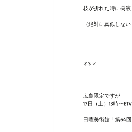
枝が折れた時に樹液
（絶対に真似しない
✳︎✳︎✳︎
広島限定ですが
17日（土）13時〜ET
日曜美術館「第64