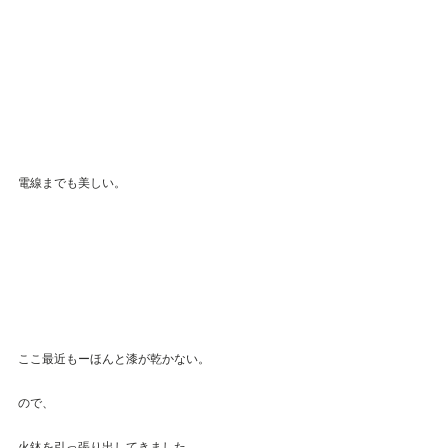
電線までも美しい。
ここ最近もーほんと漆が乾かない。
ので、
火鉢を引っ張り出してきました。