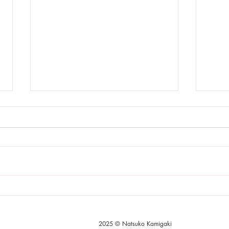
竹取
塗りひご1100本
2025 © Natsuko Kamigaki