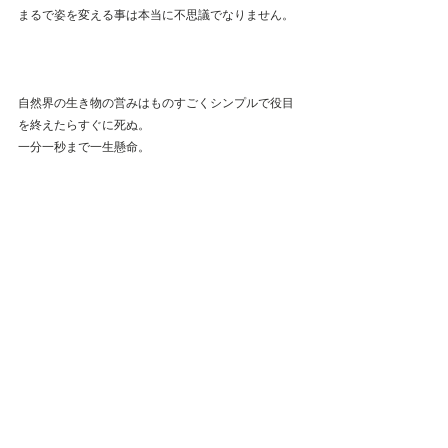
まるで姿を変える事は本当に不思議でなりません。
自然界の生き物の営みはものすごくシンプルで役目
を終えたらすぐに死ぬ。
一分一秒まで一生懸命。
それにひきかえ人間のごちゃごちゃした思考の事
よ。
本当に色々が不思議だよ。