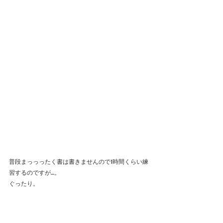
普段まっっったく書は書きませんので1時間くらい練
習するのですが…。
ぐったり。