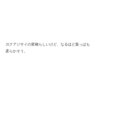
ガクアジサイの変種らしいけど、なるほど葉っぱも
柔らかそう。 
かわいい。オウチに欲しい。私も甘茶飲んでみた
い！  
最新記事
すべて表示