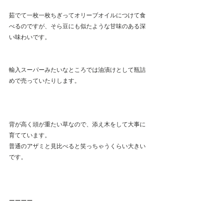
茹でて一枚一枚ちぎってオリーブオイルにつけて食
べるのですが、そら豆にも似たような甘味のある深
い味わいです。
輸入スーパーみたいなところでは油漬けとして瓶詰
めで売っていたりします。
背が高く頭が重たい草なので、添え木をして大事に
育てています。
普通のアザミと見比べると笑っちゃうくらい大きい
です。
ーーーー