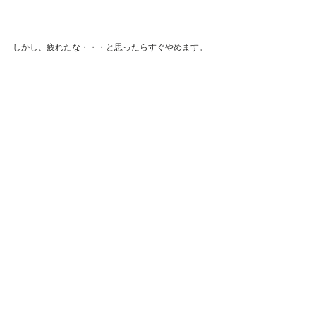
しかし、疲れたな・・・と思ったらすぐやめます。
幸い刃物の傷は治りも早いのですが、切り傷では済
まないと取り返しがつきません。
疲労時の刃物は本当に危険です。
経験上ほぼ怪我します。
初めにも言いましたが、漆はとても固いです。
気力、体力の消耗が激しいのです。
最新記事
すべて表示