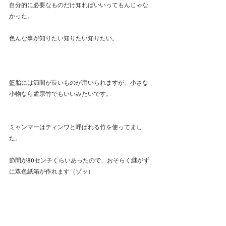
自分的に必要なものだけ知ればいいってもんじゃな
かった。
色んな事が知りたい知りたい知りたい。
籃胎には節間が長いものが用いられますが、小さな
小物なら孟宗竹でもいいみたいです。
ミャンマーはティンワと呼ばれる竹を使ってまし
た。
節間が80センチくらいあったので、おそらく継がず
に双色紙箱が作れます（ゾッ）
ミャンマーから仕入れられるらしいけど、まだ手を
出していません。