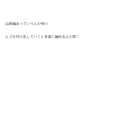
山路編みっていうんだYO☆
ヒゴを付け足していくと永遠に編めるんだZE！