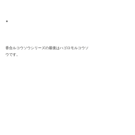
✴︎
香合ルコウソウシリーズの最後はハゴロモルコウソ
ウです。