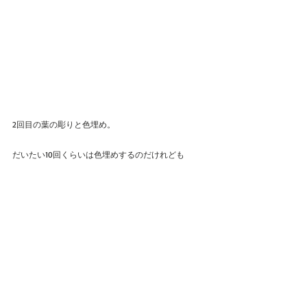
2回目の葉の彫りと色埋め。
だいたい10回くらいは色埋めするのだけれども
、一回目は研ぎの目安に関係ない色を入れてます。