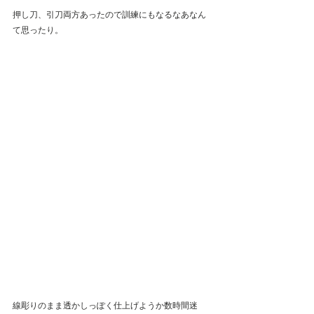
押し刀、引刀両方あったので訓練にもなるなあなん
て思ったり。
線彫りのまま透かしっぽく仕上げようか数時間迷