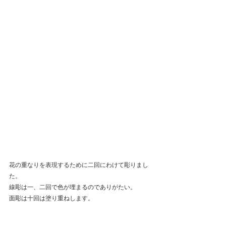
花の重なりを表現するために二回にわけて彫りまし
た。
線彫は一、二回で色が埋まるのでありがたい。
面彫は十回は塗り重ねします。