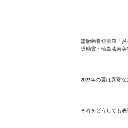
籃胎蒟醤短冊箱「炎
奨励賞・輪島漆芸美
2023年の夏は異常
それをどうしても表