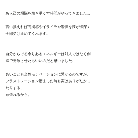
あぁ己の煩悩を焼き尽くす時間がやってきました…。
言い換えれば高揚感やイライラや鬱憤を漆が懐深く
全部受け止めてくれます。
自分からでる余りあるエネルギーは対人ではなく創
造で発散させたらいいのだと思いました。
良いことも当然モチベーションに繋がるのですが、
フラストレーション溜まった時も実はありがたかっ
たりする。
頑張れるから。