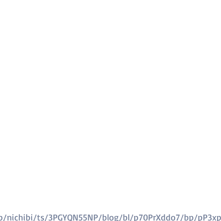
/p/nichibi/ts/3PGYQN55NP/blog/bl/p70PrXddo7/bp/pP3x