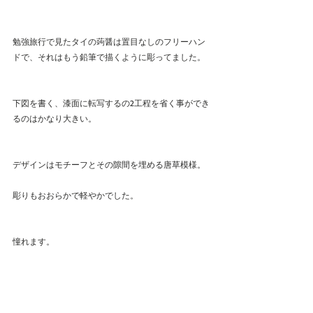
勉強旅行で見たタイの蒟醤は置目なしのフリーハン
ドで、それはもう鉛筆で描くように彫ってました。
下図を書く、漆面に転写するの2工程を省く事ができ
るのはかなり大きい。
デザインはモチーフとその隙間を埋める唐草模様。
彫りもおおらかで軽やかでした。
憧れます。