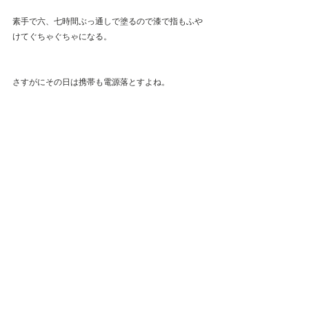
素手で六、七時間ぶっ通しで塗るので漆で指もふや
けてぐちゃぐちゃになる。
さすがにその日は携帯も電源落とすよね。