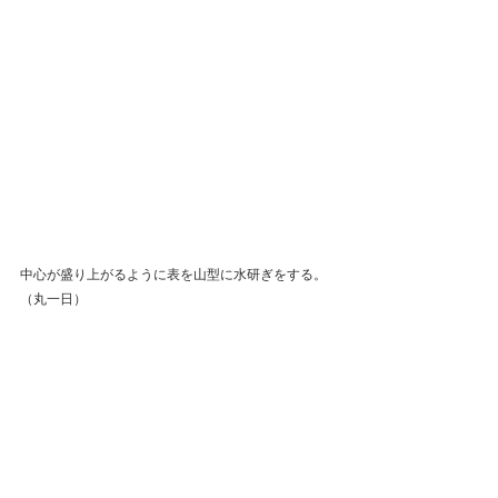
中心が盛り上がるように表を山型に水研ぎをする。
（丸一日）