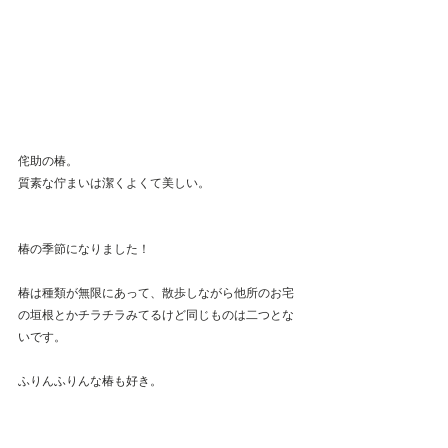
侘助の椿。
質素な佇まいは潔くよくて美しい。
椿の季節になりました！
椿は種類が無限にあって、散歩しながら他所のお宅
の垣根とかチラチラみてるけど同じものは二つとな
いです。
ふりんふりんな椿も好き。