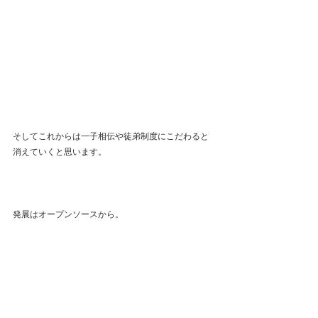
そしてこれからは一子相伝や徒弟制度にこだわると
消えていくと思います。
発展はオープンソースから。
工芸は世の中を便利にはしないけど、幸せにはして
くれそうだと思いました。