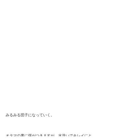
みるみる団子になっていく。
オタマの裏に煤がつきますが、水洗いでキレイにと