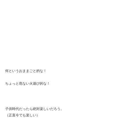
何というおままごと的な！
ちょっと危ない火遊び的な！
子供時代だったら絶対楽しいだろう。
（正直今でも楽しい）