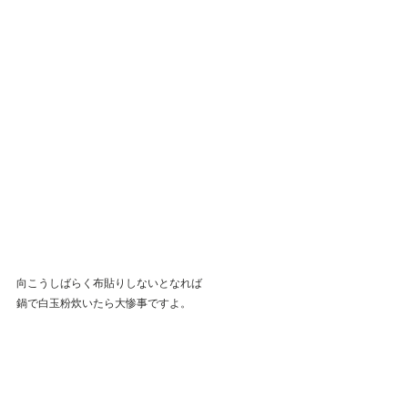
向こうしばらく布貼りしないとなれば
鍋で白玉粉炊いたら大惨事ですよ。