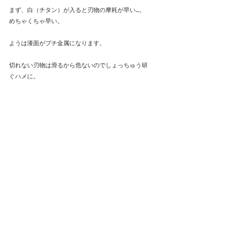
まず、白（チタン）が入ると刃物の摩耗が早い…。
めちゃくちゃ早い。
ようは漆面がプチ金属になります。
切れない刃物は滑るから危ないのでしょっちゅう研
ぐハメに。