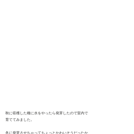
秋に収穫した種に水をやったら発芽したので室内で
育ててみました。
冬に発芽させちゃってちょっとかわいそうだったか